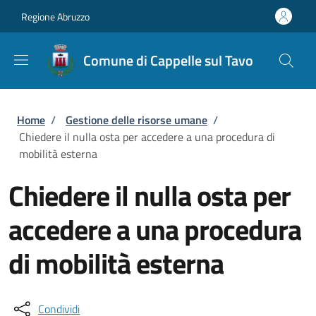
Salta al contenuto principale
Skip to footer content
Regione Abruzzo
Comune di Cappelle sul Tavo
Briciole di pane
Home
/
Gestione delle risorse umane
/
Chiedere il nulla osta per accedere a una procedura di
mobilità esterna
Chiedere il nulla osta per
accedere a una procedura
di mobilità esterna
Condividi