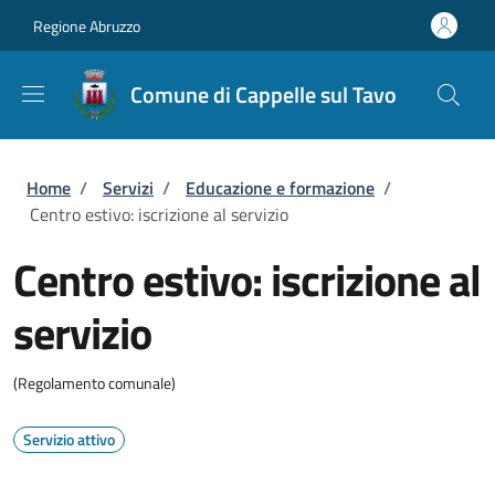
Salta al contenuto principale
Skip to footer content
Regione Abruzzo
Comune di Cappelle sul Tavo
Briciole di pane
Home
/
Servizi
/
Educazione e formazione
/
Centro estivo: iscrizione al servizio
Centro estivo: iscrizione al
servizio
(Regolamento comunale)
Servizio attivo