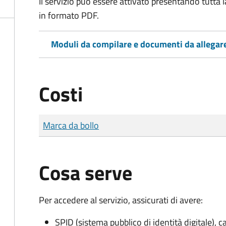
Il servizio può essere attivato presentando tutta
in formato PDF.
Moduli da compilare e documenti da allegar
Costi
Tipo di pagamento
Importo
Marca da bollo
Cosa serve
Per accedere al servizio, assicurati di avere:
SPID (sistema pubblico di identità digitale), ca