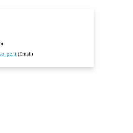
o)
o-pe.it
(Email)