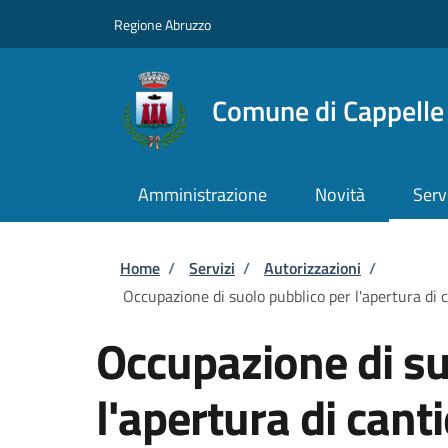
Salta al contenuto principale
Skip to footer content
Regione Abruzzo
Comune di Cappelle 
Amministrazione
Novità
Serv
Briciole di pane
Home
/
Servizi
/
Autorizzazioni
/
Occupazione di suolo pubblico per l'apertura di c
Occupazione di su
l'apertura di cant