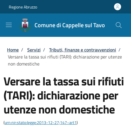
Salta al contenuto principale
Skip to footer content
Regione Abruzzo
Comune di Cappelle sul Tavo
Briciole di pane
Home
/
Servizi
/
Tributi, finanze e contravvenzioni
/
Versare la tassa sui rifiuti (TARI): dichiarazione per utenze
non domestiche
Versare la tassa sui rifiuti
(TARI): dichiarazione per
utenze non domestiche
(
urn:nir:stato:legge:2013-12-27;147~art1
)