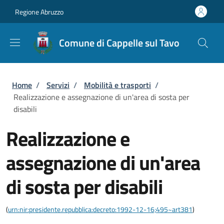
Salta al contenuto principale
Skip to footer content
Regione Abruzzo
Comune di Cappelle sul Tavo
Briciole di pane
Home
/
Servizi
/
Mobilità e trasporti
/
Realizzazione e assegnazione di un'area di sosta per
disabili
Realizzazione e
assegnazione di un'area
di sosta per disabili
(
urn:nir:presidente.repubblica:decreto:1992-12-16;495~art381
)