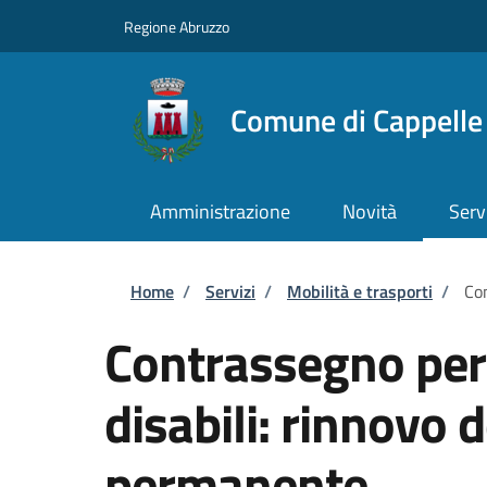
Salta al contenuto principale
Skip to footer content
Regione Abruzzo
Comune di Cappelle 
Amministrazione
Novità
Serv
Briciole di pane
Home
/
Servizi
/
Mobilità e trasporti
/
Con
Contrassegno per v
disabili: rinnovo
permanente