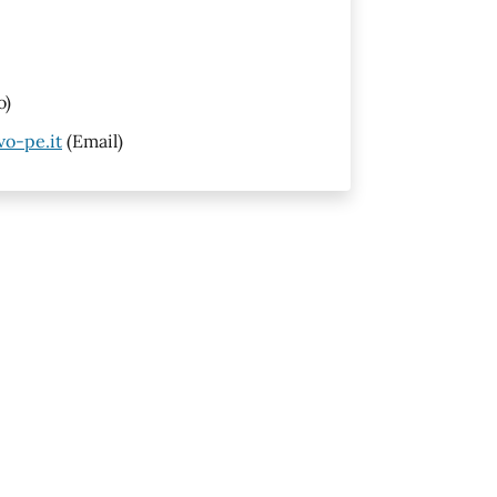
o)
o-pe.it
(Email)