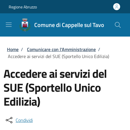
Salta al contenuto principale
Skip to footer content
Regione Abruzzo
Comune di Cappelle sul Tavo
Briciole di pane
Home
/
Comunicare con l'Amministrazione
/
Accedere ai servizi del SUE (Sportello Unico Edilizia)
Accedere ai servizi del
SUE (Sportello Unico
Edilizia)
Condividi