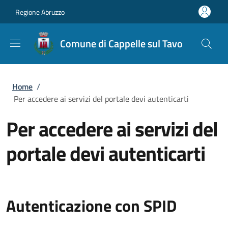
Salta al contenuto principale
Skip to footer content
Regione Abruzzo
Comune di Cappelle sul Tavo
Briciole di pane
Home
/
Per accedere ai servizi del portale devi autenticarti
Per accedere ai servizi del
portale devi autenticarti
Autenticazione con SPID