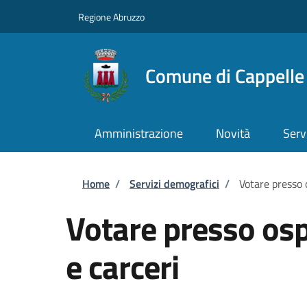
Salta al contenuto principale
Skip to footer content
Regione Abruzzo
Comune di Cappelle 
Amministrazione
Novità
Serv
Briciole di pane
Home
/
Servizi demografici
/
Votare presso o
Votare presso osp
e carceri