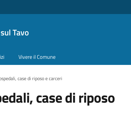
sul Tavo
izi
Vivere il Comune
spedali, case di riposo e carceri
edali, case di riposo