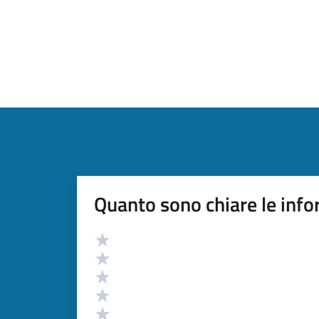
Quanto sono chiare le info
Valutazione
Valuta 5 stelle su 5
Valuta 4 stelle su 5
Valuta 3 stelle su 5
Valuta 2 stelle su 5
Valuta 1 stelle su 5