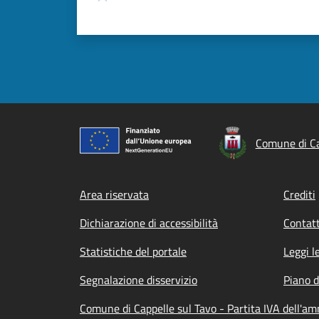
Comune di Ca
Footer menu
Area riservata
Crediti
Dichiarazione di accessibilità
Contatt
Statistiche del portale
Leggi l
Segnalazione disservizio
Piano d
Comune di Cappelle sul Tavo - Partita IVA dell'