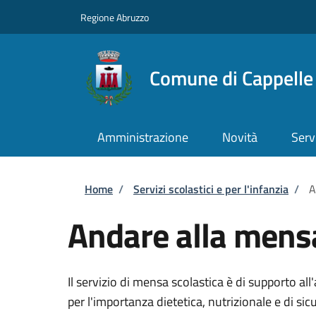
Salta al contenuto principale
Skip to footer content
Regione Abruzzo
Comune di Cappelle 
Amministrazione
Novità
Serv
Briciole di pane
Home
/
Servizi scolastici e per l'infanzia
/
A
Andare alla mensa
Il servizio di mensa scolastica è di supporto all'
per l'importanza dietetica, nutrizionale e di sic