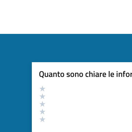
Quanto sono chiare le info
Valutazione
Valuta 5 stelle su 5
Valuta 4 stelle su 5
Valuta 3 stelle su 5
Valuta 2 stelle su 5
Valuta 1 stelle su 5