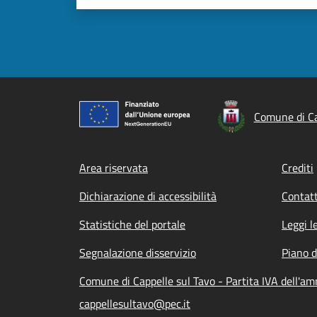
Comune di Ca
Footer menu
Area riservata
Crediti
Dichiarazione di accessibilità
Contatt
Statistiche del portale
Leggi l
Segnalazione disservizio
Piano d
Comune di Cappelle sul Tavo - Partita IVA dell'
cappellesultavo@pec.it