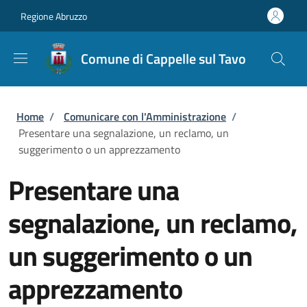
Salta al contenuto principale
Skip to footer content
Regione Abruzzo
Comune di Cappelle sul Tavo
Briciole di pane
Home
/
Comunicare con l'Amministrazione
/
Presentare una segnalazione, un reclamo, un
suggerimento o un apprezzamento
Presentare una
segnalazione, un reclamo,
un suggerimento o un
apprezzamento