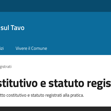
sul Tavo
izi
Vivere il Comune
gistrati
titutivo e statuto regis
o costitutivo e statuto registrati alla pratica.