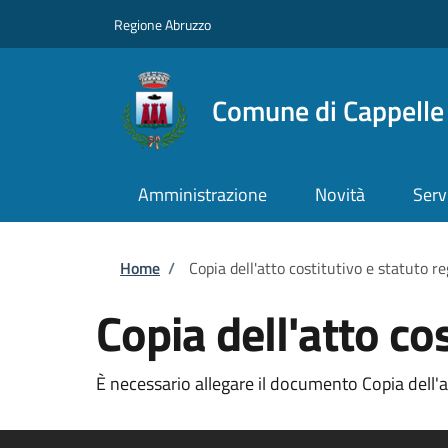
Salta al contenuto principale
Skip to footer content
Regione Abruzzo
Comune di Cappelle 
Amministrazione
Novità
Serv
Briciole di pane
Home
/
Copia dell'atto costitutivo e statuto re
Copia dell'atto cos
È necessario allegare il documento Copia dell'att