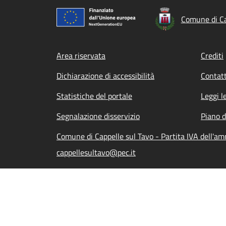
Comune di Ca
Footer menu
Area riservata
Crediti
Dichiarazione di accessibilità
Contatt
Statistiche del portale
Leggi l
Segnalazione disservizio
Piano d
Comune di Cappelle sul Tavo - Partita IVA dell'
cappellesultavo@pec.it