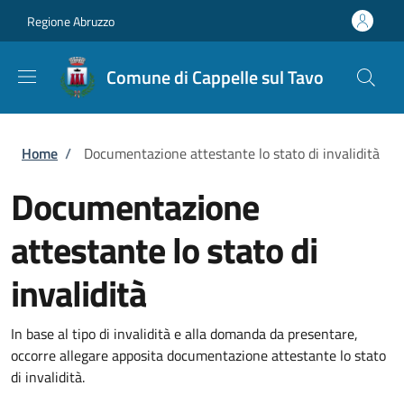
Salta al contenuto principale
Skip to footer content
Regione Abruzzo
Comune di Cappelle sul Tavo
Briciole di pane
Home
/
Documentazione attestante lo stato di invalidità
Documentazione
attestante lo stato di
invalidità
In base al tipo di invalidità e alla domanda da presentare,
occorre allegare apposita documentazione attestante lo stato
di invalidità.