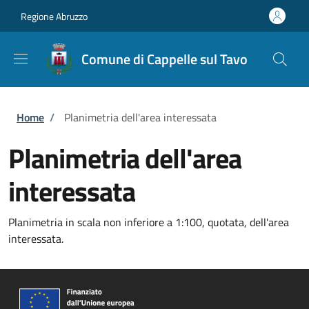
Salta al contenuto principale
Skip to footer content
Regione Abruzzo
Comune di Cappelle sul Tavo
Briciole di pane
Home
/
Planimetria dell'area interessata
Planimetria dell'area
interessata
Planimetria in scala non inferiore a 1:100, quotata, dell'area
interessata.