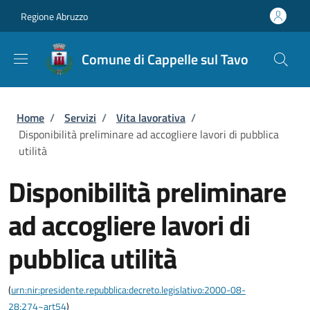
Salta al contenuto principale
Skip to footer content
Regione Abruzzo
Comune di Cappelle sul Tavo
Briciole di pane
Home
/
Servizi
/
Vita lavorativa
/
Disponibilità preliminare ad accogliere lavori di pubblica
utilità
Disponibilità preliminare
ad accogliere lavori di
pubblica utilità
(
urn:nir:presidente.repubblica:decreto.legislativo:2000-08-
28;274~art54
)