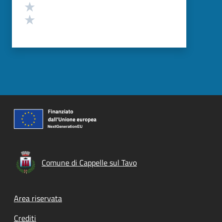
Valuta 2 stelle su 5
Valuta 1 stelle su 5
Comune di Cappelle sul Tavo
Footer menu
Area riservata
Crediti