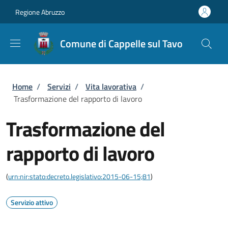
Salta al contenuto principale
Skip to footer content
Regione Abruzzo
Comune di Cappelle sul Tavo
Briciole di pane
Home
/
Servizi
/
Vita lavorativa
/
Trasformazione del rapporto di lavoro
Trasformazione del
rapporto di lavoro
(
urn:nir:stato:decreto.legislativo:2015-06-15;81
)
Servizio attivo